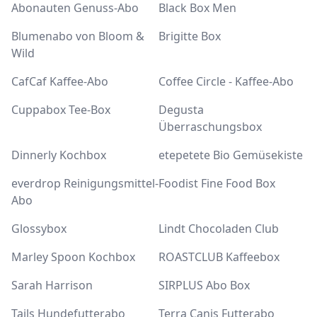
Abonauten Genuss-Abo
Black Box Men
Blumenabo von Bloom &
Brigitte Box
Wild
CafCaf Kaffee-Abo
Coffee Circle - Kaffee-Abo
Cuppabox Tee-Box
Degusta
Überraschungsbox
Dinnerly Kochbox
etepetete Bio Gemüsekiste
everdrop Reinigungsmittel-
Foodist Fine Food Box
Abo
Glossybox
Lindt Chocoladen Club
Marley Spoon Kochbox
ROASTCLUB Kaffeebox
Sarah Harrison
SIRPLUS Abo Box
Tails Hundefutterabo
Terra Canis Futterabo