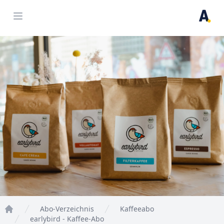
Open menu
Abo-Verzeichnis
Kaffeeabo
Home
earlybird - Kaffee-Abo