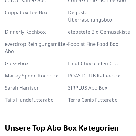
CafCaf Kaffee-Abo
Coffee Circle - Kaffee-Abo
Cuppabox Tee-Box
Degusta
Überraschungsbox
Dinnerly Kochbox
etepetete Bio Gemüsekiste
everdrop Reinigungsmittel-
Foodist Fine Food Box
Abo
Glossybox
Lindt Chocoladen Club
Marley Spoon Kochbox
ROASTCLUB Kaffeebox
Sarah Harrison
SIRPLUS Abo Box
Tails Hundefutterabo
Terra Canis Futterabo
Unsere Top Abo Box Kategorien