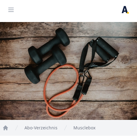
Open menu
Abo-Verzeichnis
Musclebox
Home