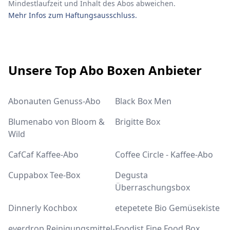
Mindestlaufzeit und Inhalt des Abos abweichen.
Mehr Infos zum Haftungsausschluss.
Footer
Unsere Top Abo Boxen Anbieter
Abonauten Genuss-Abo
Black Box Men
Blumenabo von Bloom &
Brigitte Box
Wild
CafCaf Kaffee-Abo
Coffee Circle - Kaffee-Abo
Cuppabox Tee-Box
Degusta
Überraschungsbox
Dinnerly Kochbox
etepetete Bio Gemüsekiste
everdrop Reinigungsmittel-
Foodist Fine Food Box