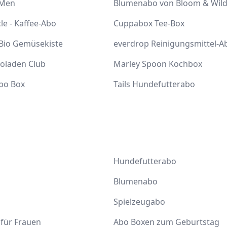
 Men
Blumenabo von Bloom & Wil
cle - Kaffee-Abo
Cuppabox Tee-Box
 Bio Gemüsekiste
everdrop Reinigungsmittel-A
coladen Club
Marley Spoon Kochbox
bo Box
Tails Hundefutterabo
Hundefutterabo
Blumenabo
Spielzeugabo
für Frauen
Abo Boxen zum Geburtstag