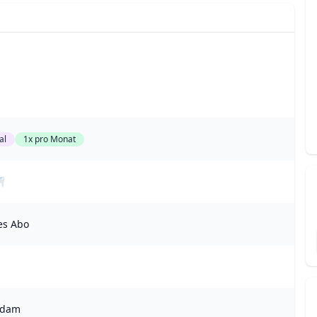
al
1x pro Monat
🦷
es Abo
rdam