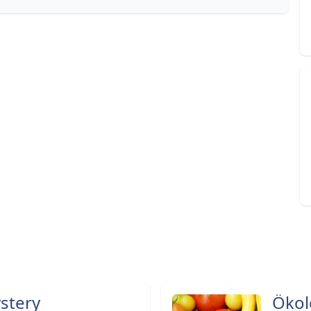
stery
Ökol