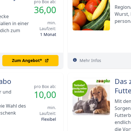
pro Box ab:
36,00
Region
Wurst, 
ecke
persona
min.
lien in einer
Laufzeit:
 dich zum
1 Monat
Zum Angebot
*
Mehr Infos
abo
Das 
pro Box ab:
Futt
r und
10,00
Mit de
eie Wahl des
min.
Sorgen
eschenk
Laufzeit:
Futterb
Flexibel
endlich
die Vor