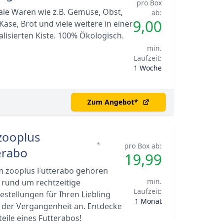
pro Box
ale Waren wie z.B. Gemüse, Obst,
ab:
9,00
Käse, Brot und viele weitere in einer
lisierten Kiste. 100% Ökologisch.
min.
Laufzeit:
1 Woche
Zum Angebot
*
zooplus
*
pro Box ab:
erabo
19,99
m zooplus Futterabo gehören
min.
 rund um rechtzeitige
Laufzeit:
estellungen für Ihren Liebling
1 Monat
 der Vergangenheit an. Entdecke
teile eines Futterabos!