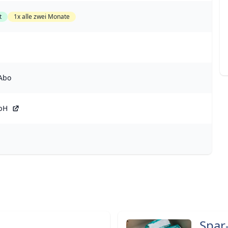
t
1x alle zwei Monate
 Abo
bH
Spar