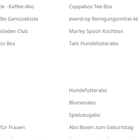
cle - Kaffee-Abo
Cuppabox Tee-Box
 Bio Gemüsekiste
everdrop Reinigungsmittel-A
coladen Club
Marley Spoon Kochbox
bo Box
Tails Hundefutterabo
Hundefutterabo
Blumenabo
Spielzeugabo
für Frauen
Abo Boxen zum Geburtstag