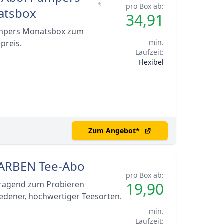
*
pro Box ab:
atsbox
34,91
mpers Monatsbox zum
min.
spreis.
Laufzeit:
Flexibel
Zum Angebot
*
ARBEN Tee-Abo
pro Box ab:
ragend zum Probieren
19,90
edener, hochwertiger Teesorten.
min.
Laufzeit: