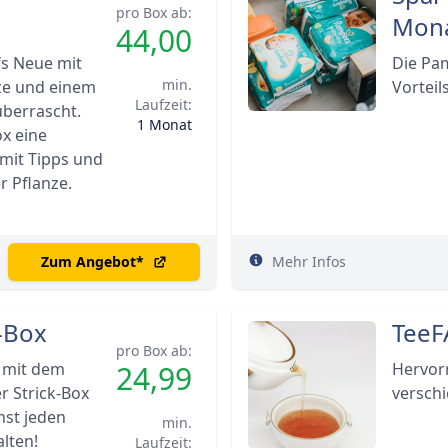
pro Box ab:
Mon
44,00
fs Neue mit
Die Pa
min.
nze und einem
Vorteil
Laufzeit:
überrascht.
1 Monat
x eine
mit Tipps und
r Pflanze.
Zum Angebot
*
Mehr Infos
k-Box
TeeF
pro Box ab:
 mit dem
24,99
Hervor
r Strick-Box
verschi
nst jeden
min.
lten!
Laufzeit: