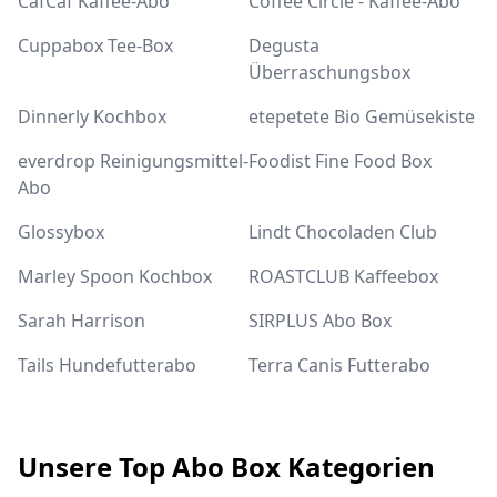
CafCaf Kaffee-Abo
Coffee Circle - Kaffee-Abo
Cuppabox Tee-Box
Degusta
Überraschungsbox
Dinnerly Kochbox
etepetete Bio Gemüsekiste
everdrop Reinigungsmittel-
Foodist Fine Food Box
Abo
Glossybox
Lindt Chocoladen Club
Marley Spoon Kochbox
ROASTCLUB Kaffeebox
Sarah Harrison
SIRPLUS Abo Box
Tails Hundefutterabo
Terra Canis Futterabo
Unsere Top Abo Box Kategorien