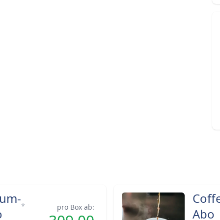
dum-
Coffe
*
pro Box ab:
o
Abo