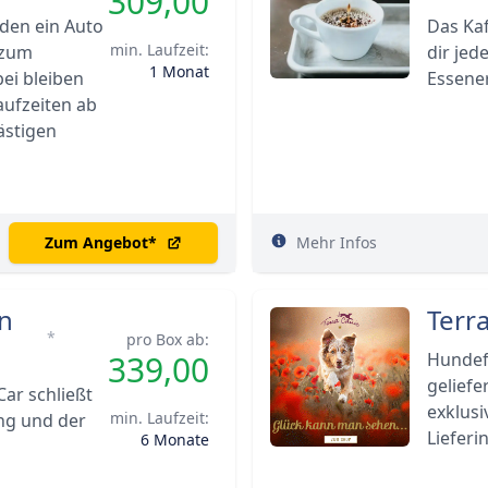
309,00
en ein Auto
Das Kaf
min. Laufzeit:
 zum
dir jed
1 Monat
bei bleiben
Essener
laufzeiten ab
ästigen
Zum Angebot
*
Mehr Infos
n
Terr
*
pro Box ab:
339,00
Hundef
geliefe
ar schließt
exklus
min. Laufzeit:
ng und der
Lieferi
6 Monate