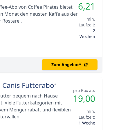
6,21
fee-Abo von Coffee Pirates bietet
en Monat den neusten Kaffe aus der
min.
 Rösterei.
Laufzeit:
2
Wochen
Zum Angebot
*
a Canis Futterabo
*
pro Box ab:
utter bequem nach Hause
19,00
rt. Viele Futterkategorien mit
ivem Mengenrabatt und flexiblen
min.
ntervallen.
Laufzeit:
1 Woche