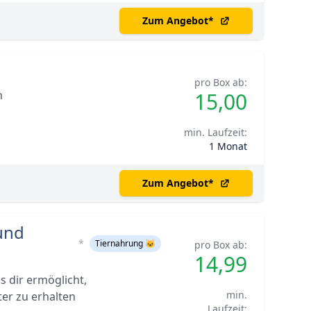
Zum Angebot
*
pro Box ab:
n
15,00
min. Laufzeit:
1 Monat
Zum Angebot
*
und
*
Tiernahrung 🐱
pro Box ab:
14,99
s dir ermöglicht,
min.
er zu erhalten
Laufzeit: