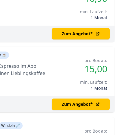
min. Laufzeit:
1 Monat
Zum Angebot
*
ee ☕
pro Box ab:
 Espresso im Abo
15,00
nen Lieblingskaffee
min. Laufzeit:
1 Monat
Zum Angebot
*
Windeln 🧷
pro Box ab: