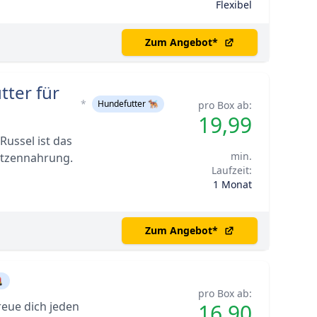
Flexibel
Zum Angebot
*
tter für
*
Hundefutter 🐕‍🦺
pro Box ab:
19,99
Russel ist das
min.
atzennahrung.
Laufzeit:
1 Monat
Zum Angebot
*

pro Box ab:
reue dich jeden
16,90