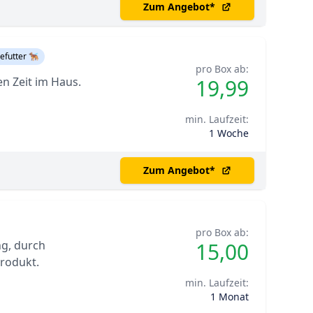
Zum Angebot
*
futter 🐕‍🦺
pro Box ab:
n Zeit im Haus.
19,99
min. Laufzeit:
1 Woche
Zum Angebot
*
pro Box ab:
ng, durch
15,00
Produkt.
min. Laufzeit:
1 Monat