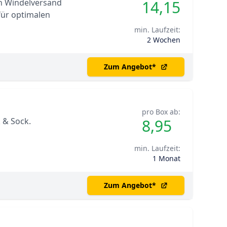
n Windelversand
14,15
für optimalen
min. Laufzeit:
2 Wochen
Zum Angebot
*
pro Box ab:
 & Sock.
8,95
min. Laufzeit:
1 Monat
Zum Angebot
*