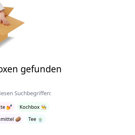
oxen gefunden
iesen Suchbegriffen:
te
💅
Kochbox
👨‍🍳
mittel
🥔
Tee
🍵