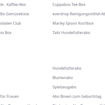
cle - Kaffee-Abo
Cuppabox Tee-Box
 Bio Gemüsekiste
everdrop Reinigungsmittel-A
coladen Club
Marley Spoon Kochbox
bo Box
Tails Hundefutterabo
Hundefutterabo
Blumenabo
Spielzeugabo
für Frauen
Abo Boxen zum Geburtstag