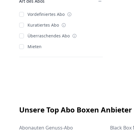
Art des Abos
Vordefiniertes Abo
Kuratiertes Abo
Überraschendes Abo
Mieten
Footer
Unsere Top Abo Boxen Anbieter
Abonauten Genuss-Abo
Black Box