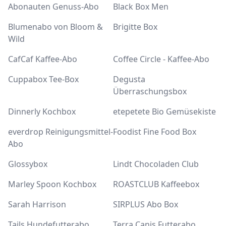
Abonauten Genuss-Abo
Black Box Men
Blumenabo von Bloom &
Brigitte Box
Wild
CafCaf Kaffee-Abo
Coffee Circle - Kaffee-Abo
Cuppabox Tee-Box
Degusta
Überraschungsbox
Dinnerly Kochbox
etepetete Bio Gemüsekiste
everdrop Reinigungsmittel-
Foodist Fine Food Box
Abo
Glossybox
Lindt Chocoladen Club
Marley Spoon Kochbox
ROASTCLUB Kaffeebox
Sarah Harrison
SIRPLUS Abo Box
Tails Hundefutterabo
Terra Canis Futterabo