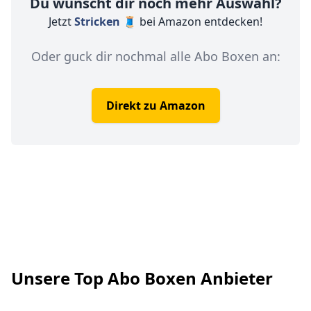
Du wünscht dir noch mehr Auswahl?
Jetzt
Stricken 🧵
bei Amazon entdecken!
Oder guck dir nochmal alle Abo Boxen an:
Direkt zu Amazon
Footer
Unsere Top Abo Boxen Anbieter