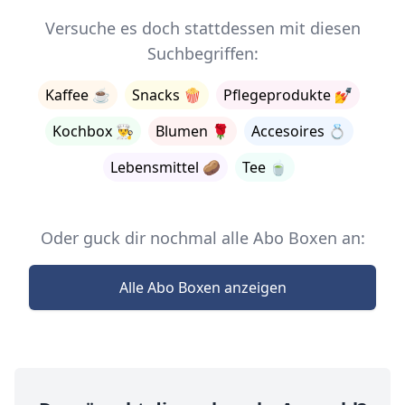
Versuche es doch stattdessen mit diesen
Suchbegriffen:
Kaffee
☕
Snacks
🍿
Pflegeprodukte
💅
Kochbox
👨‍🍳
Blumen
🌹
Accesoires
💍
Lebensmittel
🥔
Tee
🍵
Oder guck dir nochmal alle Abo Boxen an:
Alle Abo Boxen anzeigen