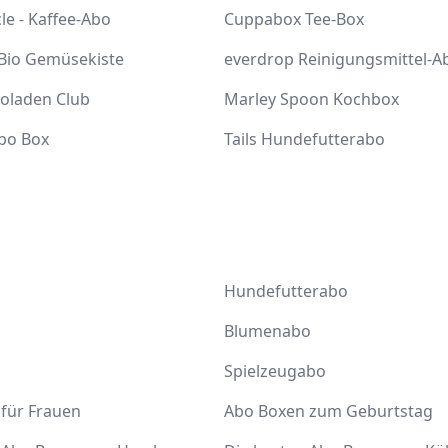
cle - Kaffee-Abo
Cuppabox Tee-Box
 Bio Gemüsekiste
everdrop Reinigungsmittel-A
coladen Club
Marley Spoon Kochbox
bo Box
Tails Hundefutterabo
Hundefutterabo
Blumenabo
Spielzeugabo
für Frauen
Abo Boxen zum Geburtstag