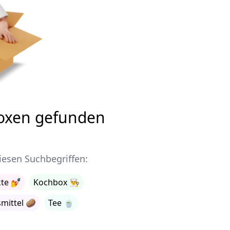
oxen gefunden
iesen Suchbegriffen:
te
💅
Kochbox
👨‍🍳
mittel
🥔
Tee
🍵