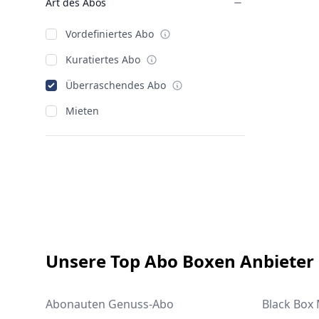
Art des Abos
Vordefiniertes Abo
Kuratiertes Abo
Überraschendes Abo
Mieten
Footer
Unsere Top Abo Boxen Anbieter
Abonauten Genuss-Abo
Black Box