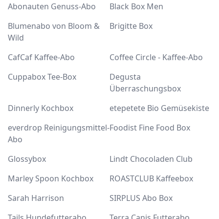
Abonauten Genuss-Abo
Black Box Men
Blumenabo von Bloom &
Brigitte Box
Wild
CafCaf Kaffee-Abo
Coffee Circle - Kaffee-Abo
Cuppabox Tee-Box
Degusta
Überraschungsbox
Dinnerly Kochbox
etepetete Bio Gemüsekiste
everdrop Reinigungsmittel-
Foodist Fine Food Box
Abo
Glossybox
Lindt Chocoladen Club
Marley Spoon Kochbox
ROASTCLUB Kaffeebox
Sarah Harrison
SIRPLUS Abo Box
Tails Hundefutterabo
Terra Canis Futterabo