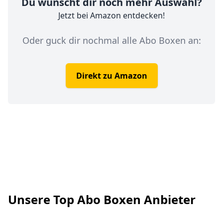
Du wünscht dir noch mehr Auswahl?
Jetzt
bei Amazon entdecken!
Oder guck dir nochmal alle Abo Boxen an:
Direkt zu Amazon
Footer
Unsere Top Abo Boxen Anbieter