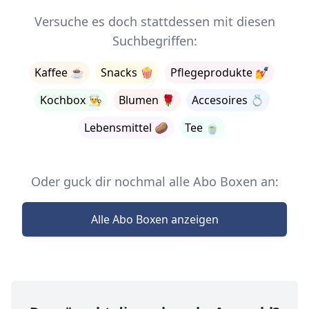
Versuche es doch stattdessen mit diesen
Suchbegriffen:
Kaffee
☕
Snacks
🍿
Pflegeprodukte
💅
Kochbox
👨‍🍳
Blumen
🌹
Accesoires
💍
Lebensmittel
🥔
Tee
🍵
Oder guck dir nochmal alle Abo Boxen an:
Alle Abo Boxen anzeigen