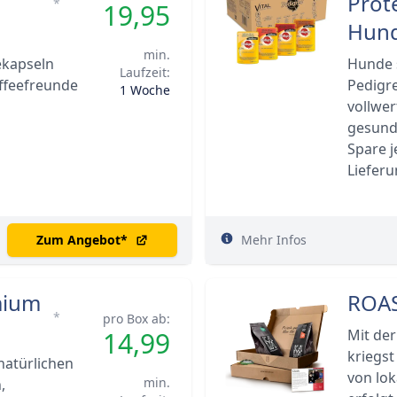
Prote
*
19,95
Hund
min.
ekapseln
Hunde 
Laufzeit:
ffeefreunde
Pedigre
1 Woche
vollwer
gesund 
Spare j
Lieferu
Zum Angebot
*
Mehr Infos
mium
ROAS
*
pro Box ab:
14,99
Mit de
kriegst
natürlichen
von lok
min.
,