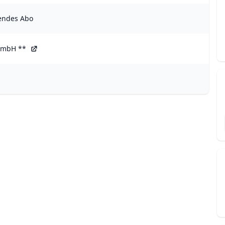
endes Abo
GmbH *
*