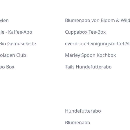
 Men
Blumenabo von Bloom & Wil
cle - Kaffee-Abo
Cuppabox Tee-Box
 Bio Gemüsekiste
everdrop Reinigungsmittel-A
coladen Club
Marley Spoon Kochbox
bo Box
Tails Hundefutterabo
Hundefutterabo
Blumenabo