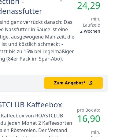
ction -
*
24,29
enassfutter
min.
sind ganz verrückt danach: Das
Laufzeit:
e Nassfutter in Sauce ist eine
2 Wochen
tige, ausgewogene Mahlzeit, die
ist und köstlich schmeckt -
etzt bis zu 15% bei regelmäßiger
ng (84er Pack im Spar-Abo).
Zum Angebot
*
TCLUB Kaffeebox
pro Box ab:
r Kaffeebox von ROASTCLUB
16,90
 du jeden Monat 2 Kaffeesorten
alen Röstereien. Der Versand
min.