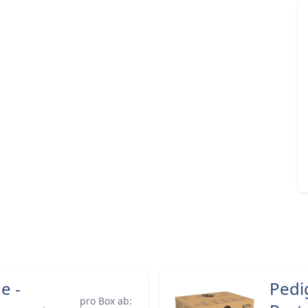
e -
Pedi
pro Box ab: